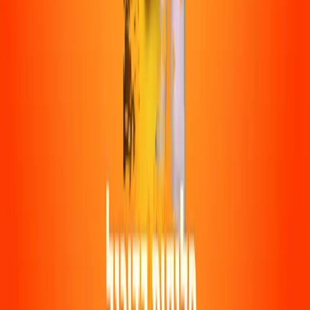
ג׳יימס באלוגון