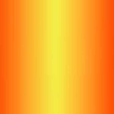
ראשון לציון - יום שלישי 6X6 יחידים - רשימה של 18 שחקנים- חלוקה ל3
קבוצות של 6 שחקנים
19:00 · 16.09
פארק ערים תאומות ראשון לציון
משחק זה מצולם בזמן אמת
מגרש
אלופי יום שלישי המשחק של 19.00
לירן אלמוג חוזר להיות בטופ 🔝
אלופי יום שלישי המשחק של 19.00
חזרה
היכנס בכדי להרשם
לקניית כרטיסייה
משתתפים
קונספט המשחק
גלריה
נבחרת המחזור