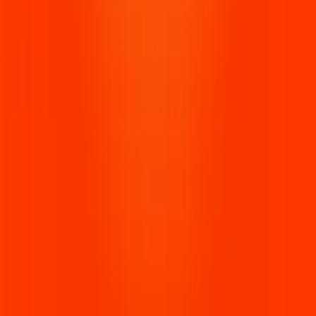
👑
לירן אלמוג
👑