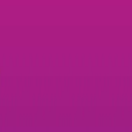
3
נצחונות
7
שחקנים