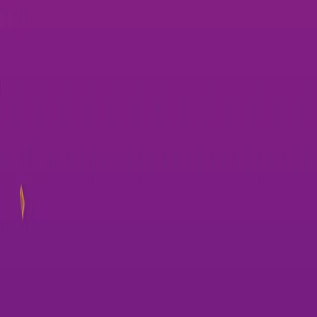
3
נצחונות
7
שחקנים