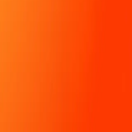
1
נצחונות
6
שחקנים