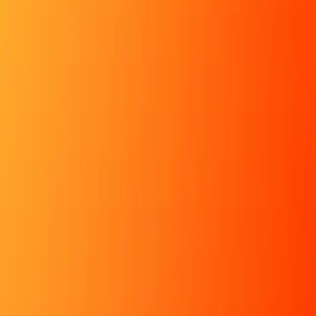
6
נצחונות
6
שחקנים