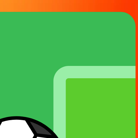
👑
בר פרג׳
👑