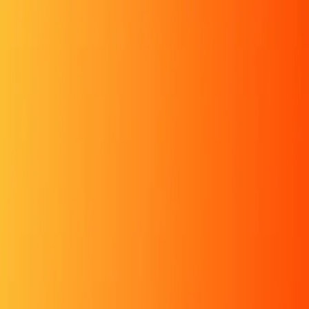
ראשון לציון - יום רביעי 7X7 יחידים - חלוקה ל6 קבוצות של 7 שחקנים
21:00 · 20.05
גולדה מאיר 26
משחק זה מצולם בזמן אמת
מגרש
היידה יש לוז לשבוע הבא!!!
הקבוצה המנצחת 2
היידה יש לוז לשבוע הבא!!!
חזרה
היכנס בכדי להרשם
לקניית כרטיסייה
משתתפים
קונספט המשחק
גלריה
נבחרת המחזור