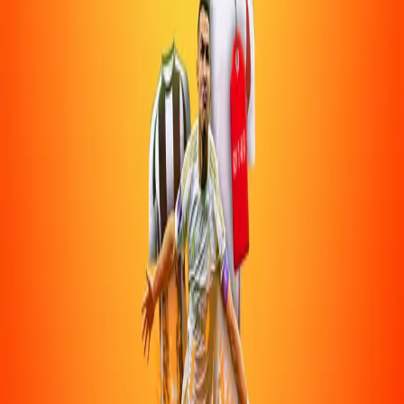
👑
אדיר תובל
👑