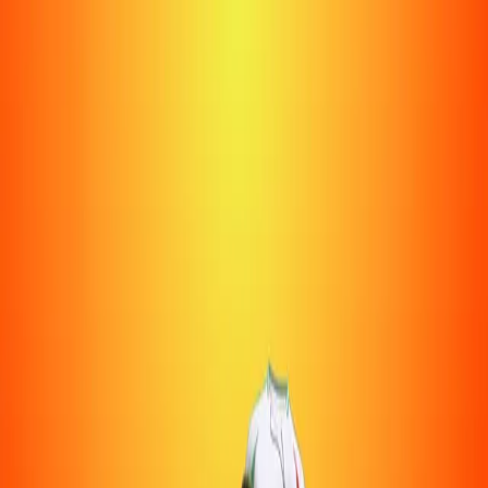
רמת גן - יום שני 6X6 יחידים - רשימה ל18 שחקנים- 3 קבוצות שאנחנו
בונים מהנרשמים
20:15 · 12.05
שדרות הצבי 3
משחק זה מצולם בזמן אמת
מגרש
אלופי יום שני רמת גן 6X6
אלופי יום שני רמת גן 6X6
חזרה
היכנס בכדי להרשם
לקניית כרטיסייה
משתתפים
קונספט המשחק
גלריה
נבחרת המחזור