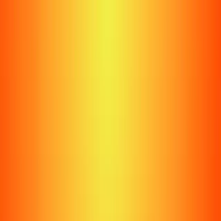
רמת גן - יום רביעי 6X6 יחידים - רשימה ל18 שחקנים- 3 קבוצות שאנחנו
בונים מהנרשמים
20:15 · 02.07
שדרות הצבי 3
משחק זה מצולם בזמן אמת
מגרש
אלופי רמת גן יום רביעי 6X6
אלופי רמת גן יום רביעי 6X6
חזרה
היכנס בכדי להרשם
לקניית כרטיסייה
משתתפים
קונספט המשחק
גלריה
נבחרת המחזור