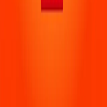
👑
אייל עוזרי
👑
ben dani