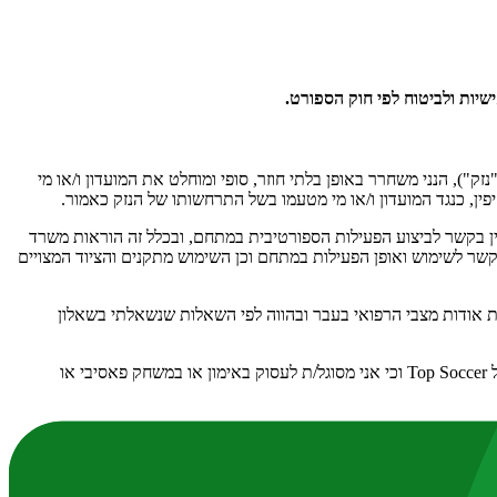
זק"), הנני משחרר באופן בלתי חוזר, סופי ומוחלט את המועדון ו/או מי
פין, כנגד המועדון ו/או מי מטעמו בשל התרחשותו של הנזק כאמור.
דין בקשר לביצוע הפעילות הספורטיבית במתחם, ובכלל זה הוראות משרד
קשר לשימוש ואופן הפעילות במתחם וכן השימוש מתקנים והציוד המצויים
ות אודות מצבי הרפואי בעבר ובהווה לפי השאלות שנשאלתי בשאלון
הצהרה אישית: הנני מצהירה כי אני במצב פיזי טוב וכי אינני סובל/ת מבעיות רפואיות העלולות לסכן אותי כתוצאה מפעילות כדורגל בפעילויות השונות של Top Soccer וכי אני מסוגל/ת לעסוק באימון או במשחק פאסיבי או