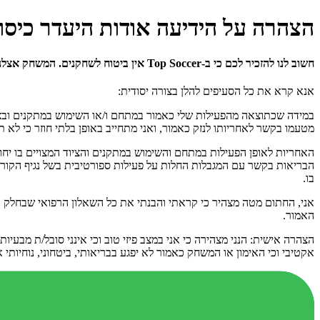
הצהרה על הידיעה אודות היעדר כיסוי
חשוב לנו להזכיר לכם כי ב-Top Soccer אין ביטוח לשחקנים. המשחק אצלנו הינו בדיוק כמו הכדורגל השכונתי ועליכם לדאוג לעצמכם לביטוח תאונות אישיות ולביטוח לפי חוק הספורט.
אנא קרא את כל הסעיפים להלן בצורה יסודית:
במידה שכתוצאה מהפעילות שלי כאמור במתחם ו/או השימוש במתקנים ובציוד המצ
מטעמו בקשר לאחריותו לנזק כאמור, ואני מתחייב באופן בלתי חוזר כי לא ת
האחריות לאופן הפעילות במתחם והשימוש במתקנים והציוד המצויים בו יחול
הבריאות בקשר עם המגבלות החלות על פעילות ספורטיבית בשל נגיף הקורונ
בו.
אני, החתום מטה מצהיר כי קראתי והבנתי את כל השאלון הרפואי שבחלק א' 
האמור.
אקטיבי וכי האימון או המשחק כאמור לא יפגע בבריאותי, ביטחוני, נוחיותי או